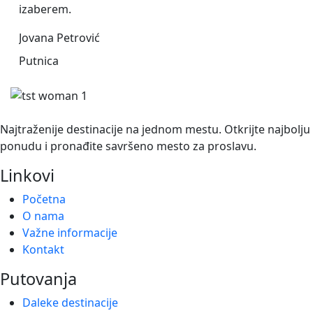
izaberem.
Def
bud
Jovana Petrović
Mar
Putnica
Put
Najtraženije destinacije na jednom mestu. Otkrijte najbolju
ponudu i pronađite savršeno mesto za proslavu.
Linkovi
Početna
O nama
Važne informacije
Kontakt
Putovanja
Daleke destinacije