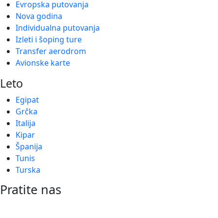
Evropska putovanja
Nova godina
Individualna putovanja
Izleti i šoping ture
Transfer aerodrom
Avionske karte
Leto
Egipat
Grčka
Italija
Kipar
Španija
Tunis
Turska
Pratite nas