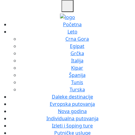
Početna
Leto
Crna Gora
Egipat
Grčka
Italija
Kipar
Španija
Tunis
Turska
Daleke destinacije
Evropska putovanja
Nova godina
Individualna putovanja
Izleti i šoping ture
Putničke usluge