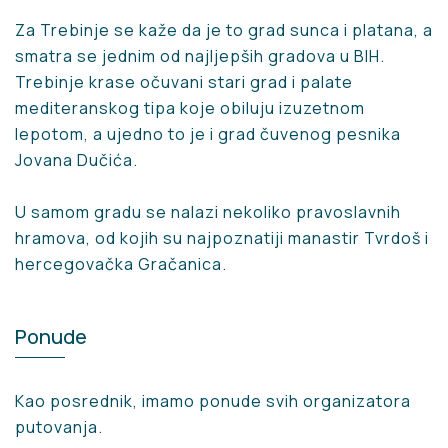
Za Trebinje se kaže da je to grad sunca i platana, a
smatra se jednim od najljepših gradova u BIH.
Trebinje krase očuvani stari grad i palate
mediteranskog tipa koje obiluju izuzetnom
lepotom, a ujedno to je i grad čuvenog pesnika
Jovana Dučića.
U samom gradu se nalazi nekoliko pravoslavnih
hramova, od kojih su najpoznatiji manastir Tvrdoš i
hercegovačka Gračanica.
Ponude
Kao posrednik, imamo ponude svih organizatora
putovanja.