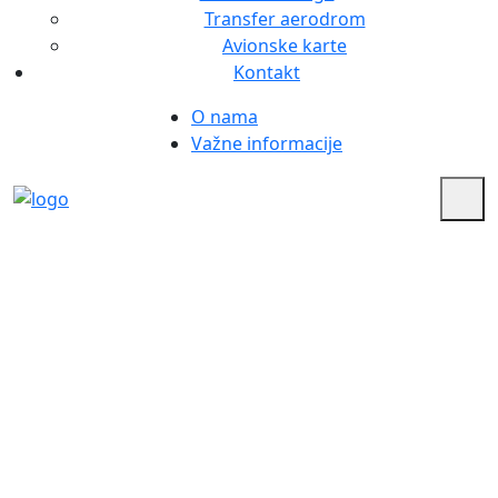
Transfer aerodrom
Avionske karte
Kontakt
O nama
Važne informacije
Vaš svet, vaše putovanje
Trebinje