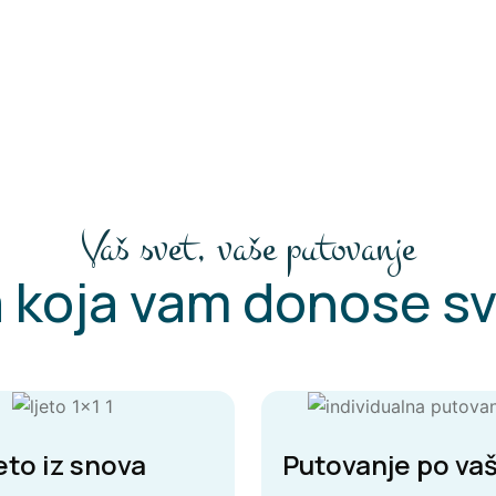
Vaš svet, vaše putovanje
 koja vam donose sv
eto iz snova
Putovanje po vaš