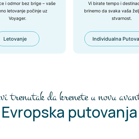
ce i odmor bez brige – vaše
Vi birate tempo i destinac
no letovanje počinje uz
brinemo da svaka vaša žel
Voyager.
stvarnost.
Letovanje
Individualna Putova
vi trenutak da krenete u novu avan
Evropska putovanja