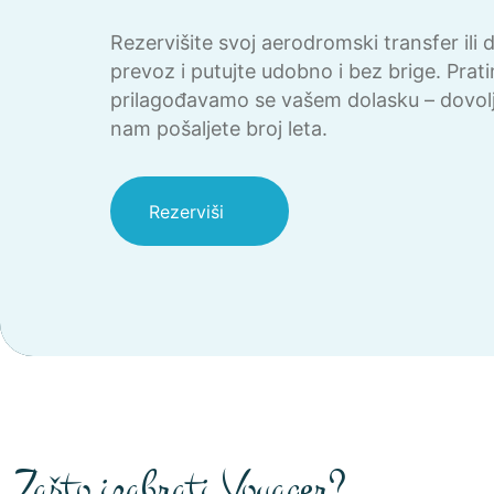
Rezervišite svoj aerodromski transfer ili 
prevoz i putujte udobno i bez brige. Prati
prilagođavamo se vašem dolasku – dovolj
nam pošaljete broj leta.
Rezerviši
Zašto izabrati Voyager?