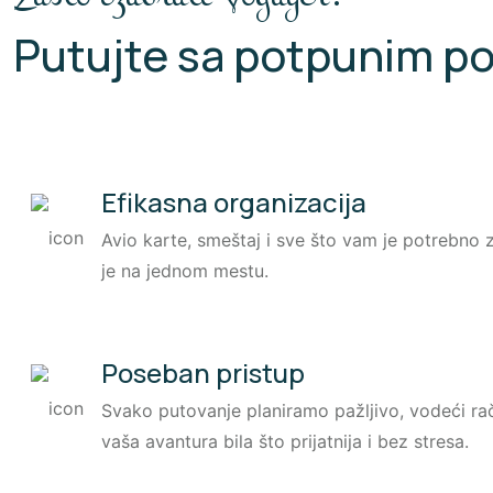
Putujte sa potpunim p
Efikasna organizacija
Avio karte, smeštaj i sve što vam je potrebno
je na jednom mestu.
Poseban pristup
Svako putovanje planiramo pažljivo, vodeći rač
vaša avantura bila što prijatnija i bez stresa.