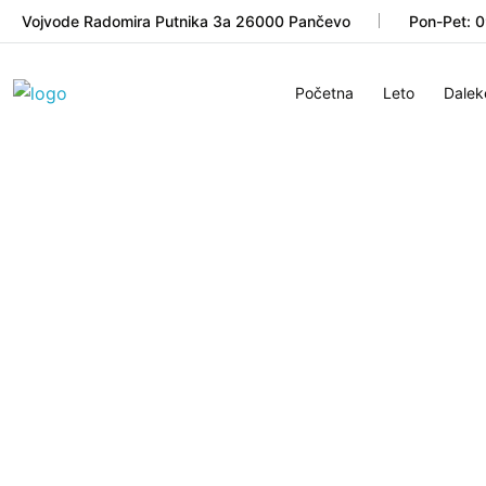
Vojvode Radomira Putnika 3a 26000 Pančevo
Pon-Pet: 
Početna
Leto
Dalek
Sa nama svak
putovanje pos