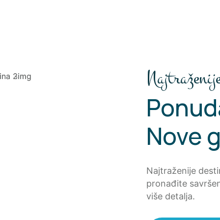
Najtraženije
Ponud
Nove 
Najtraženije dest
pronađite savršen
više detalja.