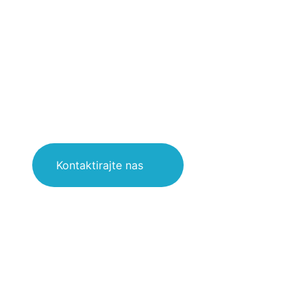
nezaboravna 
U agenciji Voyager, vi ste uvek na prvom m
podršku i nezaboravna iskustva na svakom 
Kontaktirajte nas