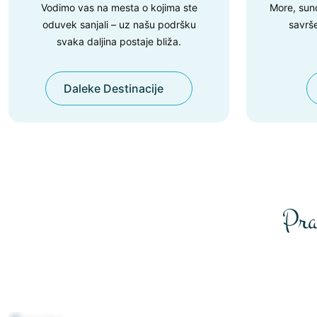
Vodimo vas na mesta o kojima ste
More, sun
oduvek sanjali – uz našu podršku
savrše
svaka daljina postaje bliža.
Daleke Destinacije
Pra
Prag
View All
Već od 129€