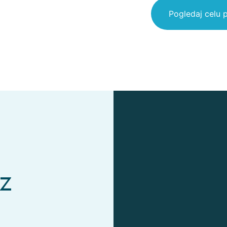
Pogledaj celu 
oz