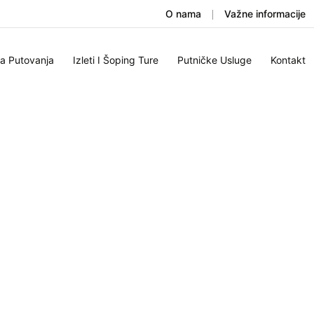
O nama
Važne informacije
na Putovanja
Izleti I Šoping Ture
Putničke Usluge
Kontakt