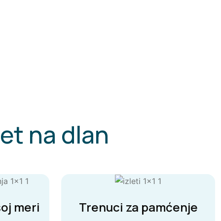
et na dlan
oj meri
Trenuci za pamćenje