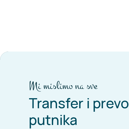
Mi mislimo na sve
Transfer i prev
putnika