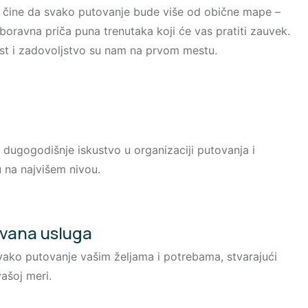
čine da svako putovanje bude više od obične mape –
boravna priča puna trenutaka koji će vas pratiti zauvek.
st i zadovoljstvo su nam na prvom mestu.
dugogodišnje iskustvo u organizaciji putovanja i
 na najvišem nivou.
ovana usluga
ako putovanje vašim željama i potrebama, stvarajući
ašoj meri.