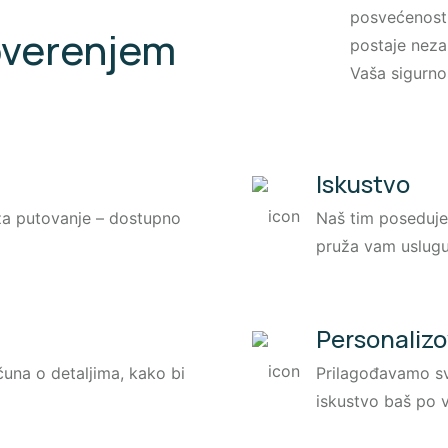
posvećenost 
overenjem
postaje neza
Vaša sigurno
Iskustvo
 za putovanje – dostupno
Naš tim poseduje 
pruža vam uslugu
Personaliz
una o detaljima, kako bi
Prilagođavamo sv
iskustvo baš po v