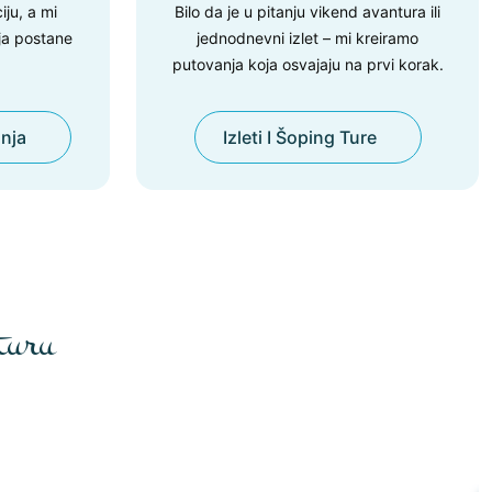
iju, a mi
Bilo da je u pitanju vikend avantura ili
ja postane
jednodnevni izlet – mi kreiramo
putovanja koja osvajaju na prvi korak.
nja
Izleti I Šoping Ture
turu