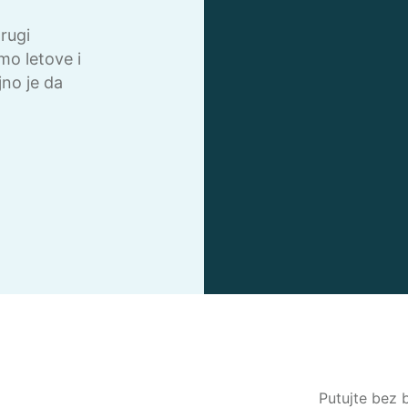
drugi
mo letove i
no je da
Putujte bez 