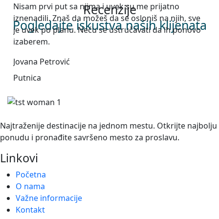
Nisam prvi put sa njima i uvek su me prijatno
Put
Recenzije
iznenadili. Znaš da možeš da se osloniš na njih, sve
kaž
Pogledajte iskustva naših klijenata
je uvek po planu. Neću se ustručavati da ih ponovo
Pom
izaberem.
Def
bud
Jovana Petrović
Mar
Putnica
Put
Najtraženije destinacije na jednom mestu. Otkrijte najbolju
ponudu i pronađite savršeno mesto za proslavu.
Linkovi
Početna
O nama
Važne informacije
Kontakt