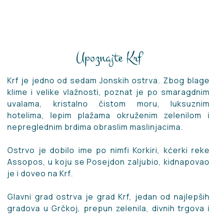
Upoznajte Krf
Krf je jedno od sedam Jonskih ostrva. Zbog blage
klime i velike vlažnosti, poznat je po smaragdnim
uvalama, kristalno čistom moru, luksuznim
hotelima, lepim plažama okruženim zelenilom i
nepreglednim brdima obraslim maslinjacima.
Ostrvo je dobilo ime po nimfi Korkiri, kćerki reke
Assopos, u koju se Posejdon zaljubio, kidnapovao
je i doveo na Krf.
Glavni grad ostrva je grad Krf, jedan od najlepših
gradova u Grčkoj, prepun zelenila, divnih trgova i