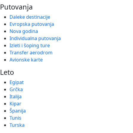
Putovanja
Daleke destinacije
Evropska putovanja
Nova godina
Individualna putovanja
Izleti i šoping ture
Transfer aerodrom
Avionske karte
Leto
Egipat
Grčka
Italija
Kipar
Španija
Tunis
Turska