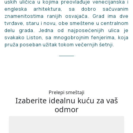
uskih uličica u kojima preovlađuje venecijanska i
engleska arhitektura, sa dobro sačuvanim
znamenitostima ranijih osvajača. Grad ima dve
tvrđave, staru i novu, obe smeštene u centralnom
delu grada. Jedna od najposećenijih ulica je
svakako Liston, sa mnogobrojnim fenjerima, koja
pruža poseban užitak tokom večernjih šetnji.
Prelepi smeštaji
Izaberite idealnu kuću za vaš
odmor