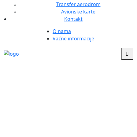
Transfer aerodrom
Avionske karte
Kontakt
O nama
Važne informacije
Vaš svet, vaše putovanje
Krf