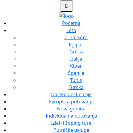
Početna
Leto
Crna Gora
Egipat
Grčka
Italija
Kipar
Španija
Tunis
Turska
Daleke destinacije
Evropska putovanja
Nova godina
Individualna putovanja
Izleti i šoping ture
Putničke usluge