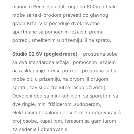
marine u Benicesu udaljenoj oko 600m od vile
može se taxi-brodom prevesti do glavnog
grada Krfa. Vila poseduje dvokrevetne
apartmane sa pomoćnim ležajem prema
potrebi, smeštenim u prizemlju ili na spratu.
Studio 02 SV (pogled more)
– prostrana soba
sa dva standardna ležaja i pomoćnim ležajem
na rasklapanje prema potrebi (prostrana soba
može biti u prizemlju, na prvom ili drugom
spratu, zavisi od trenutne raspoloživosti).
Odvojeni deo sa mini kuhinjom sa šporetom sa
dve ringle, mini frižiderom, sudoperom,
električnim bokalom i posuđem za odgovarajući
broj osoba, kupatilom, terasom sa garniturom
za sedenje i obedovanje.