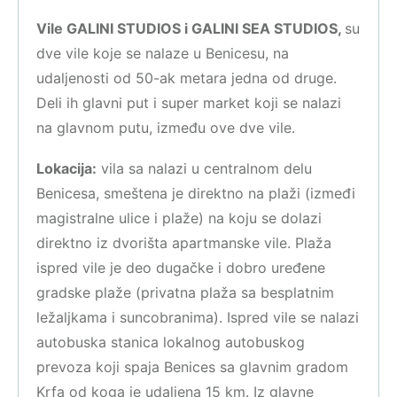
Vile GALINI STUDIOS i GALINI SEA STUDIOS,
su
dve vile koje se nalaze u Benicesu, na
udaljenosti od 50-ak metara jedna od druge.
Deli ih glavni put i super market koji se nalazi
na glavnom putu, između ove dve vile.
Lokacija:
vila sa nalazi u centralnom delu
Benicesa, smeštena je direktno na plaži (izmeđi
magistralne ulice i plaže) na koju se dolazi
direktno iz dvorišta apartmanske vile. Plaža
ispred vile je deo dugačke i dobro uređene
gradske plaže (privatna plaža sa besplatnim
ležaljkama i suncobranima). Ispred vile se nalazi
autobuska stanica lokalnog autobuskog
prevoza koji spaja Benices sa glavnim gradom
Krfa od koga je udaljena 15 km. Iz glavne