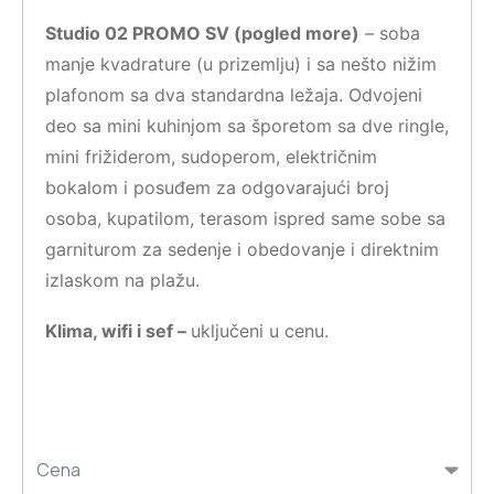
Studio 02 PROMO SV (pogled more)
– soba
manje kvadrature (u prizemlju) i sa nešto nižim
plafonom sa dva standardna ležaja. Odvojeni
deo sa mini kuhinjom sa šporetom sa dve ringle,
mini frižiderom, sudoperom, električnim
bokalom i posuđem za odgovarajući broj
osoba, kupatilom, terasom ispred same sobe sa
garniturom za sedenje i obedovanje i direktnim
izlaskom na plažu.
Klima, wifi i sef –
uključeni u cenu.
Cena