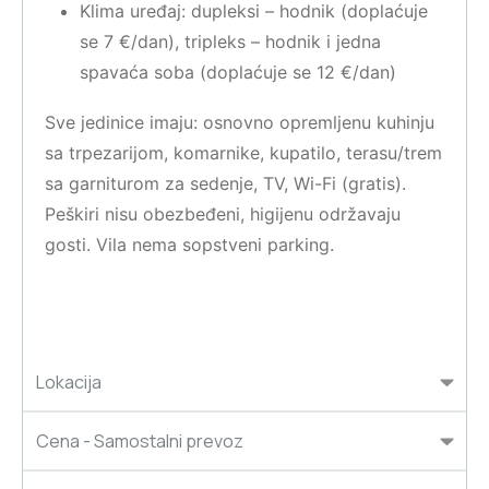
Klima uređaj: dupleksi – hodnik (doplaćuje
se 7 €/dan), tripleks – hodnik i jedna
spavaća soba (doplaćuje se 12 €/dan)
Sve jedinice imaju: osnovno opremljenu kuhinju
sa trpezarijom, komarnike, kupatilo, terasu/trem
sa garniturom za sedenje, TV, Wi-Fi (gratis).
Peškiri nisu obezbeđeni, higijenu održavaju
gosti. Vila nema sopstveni parking.
Lokacija
Cena - Samostalni prevoz