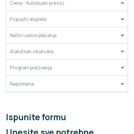
Cena - Autobuski prevoz
Popusti i doplate
Način i uslovi plaćanja
Aranžman obuhvata
Program putovanja
Napomena
Ispunite formu
Unesite sve potrebne