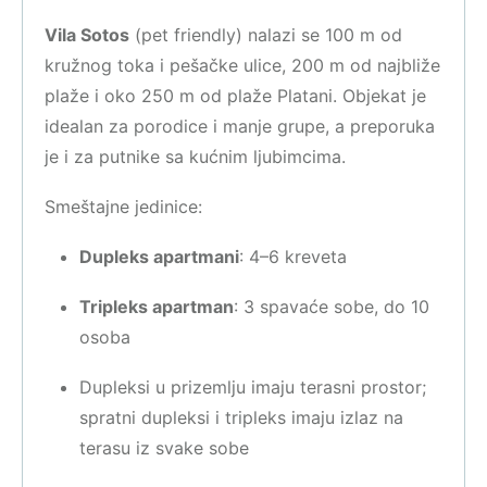
Vila Sotos
(pet friendly) nalazi se 100 m od
kružnog toka i pešačke ulice, 200 m od najbliže
plaže i oko 250 m od plaže Platani. Objekat je
idealan za porodice i manje grupe, a preporuka
je i za putnike sa kućnim ljubimcima.
Smeštajne jedinice:
Dupleks apartmani
: 4–6 kreveta
Tripleks apartman
: 3 spavaće sobe, do 10
osoba
Dupleksi u prizemlju imaju terasni prostor;
spratni dupleksi i tripleks imaju izlaz na
terasu iz svake sobe