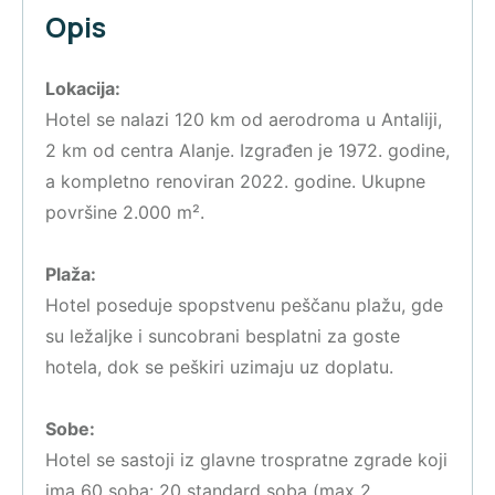
Opis
Lokacija:
Hotel se nalazi 120 km od aerodroma u Antaliji,
2 km od centra Alanje. Izgrađen je 1972. godine,
a kompletno renoviran 2022. godine. Ukupne
površine 2.000 m².
Plaža:
Hotel poseduje spopstvenu peščanu plažu, gde
su ležaljke i suncobrani besplatni za goste
hotela, dok se peškiri uzimaju uz doplatu.
Sobe:
Hotel se sastoji iz glavne trospratne zgrade koji
ima 60 soba: 20 standard soba (max 2