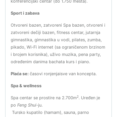
konferencijski centar (do 1.750 mesta).
Sport i zabava
Otvoreni bazen, zatvoreni Spa bazen, otvoreni i
zatvoreni dečiji bazen, fitness centar, jutarnja
gimnastika, gimnastika u vodi, pilates, zumba,
pikado, Wi-Fi internet (sa ograničenom brzinom
i brojem korisnika), uživo muzika, pena party,
određenim danima bachata kurs i piano.
Plaća se:
časovi ronjenjaisve van koncepta.
Spa & wellness
2
Spa centar se prostire na 2.700m
. Uređen je
po
Feng Shui
-ju.
Tursko kupatilo (hamam), sauna, parno