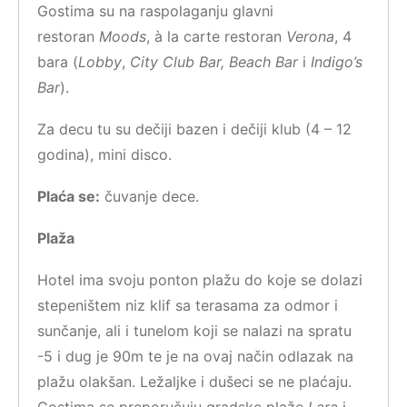
Gostima su na raspolaganju glavni
restoran
Moods
, à la carte restoran
Verona
, 4
bara (
Lobby
,
City Club Bar, Beach Bar
i
Indigo’s
Bar
).
Za decu tu su dečiji bazen i dečiji klub (4 – 12
godina), mini disco.
Plaća se:
čuvanje dece.
Plaža
Hotel ima svoju ponton plažu do koje se dolazi
stepeništem niz klif sa terasama za odmor i
sunčanje, ali i tunelom koji se nalazi na spratu
-5 i dug je 90m te je na ovaj način odlazak na
plažu olakšan. Ležaljke i dušeci se ne plaćaju.