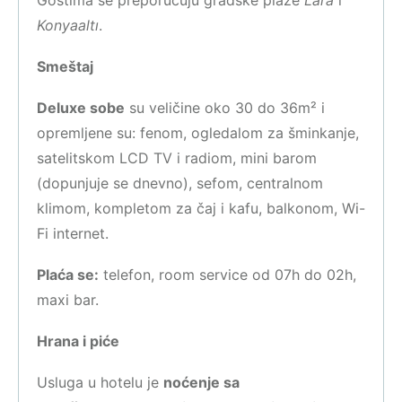
Gostima se preporučuju gradske plaže
Lara
i
Konyaaltı
.
Smeštaj
Deluxe sobe
su veličine oko 30 do 36m² i
opremljene su: fenom, ogledalom za šminkanje,
satelitskom LCD TV i radiom, mini barom
(dopunjuje se dnevno), sefom, centralnom
klimom, kompletom za čaj i kafu, balkonom, Wi-
Fi internet.
Plaća se:
telefon, room service od 07h do 02h,
maxi bar.
Hrana i piće
Usluga u hotelu je
noćenje sa