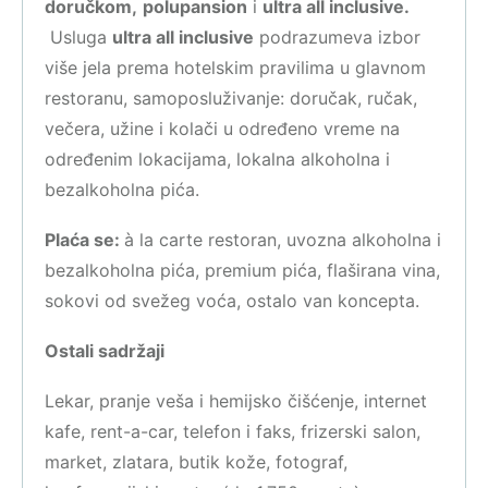
doručkom,
polupansion
i
ultra all inclusive.
Usluga
ultra all inclusive
podrazumeva izbor
više jela prema hotelskim pravilima u glavnom
restoranu, samoposluživanje: doručak, ručak,
večera, užine i kolači u određeno vreme na
određenim lokacijama, lokalna alkoholna i
bezalkoholna pića.
Plaća se:
à la carte restoran, uvozna alkoholna i
bezalkoholna pića, premium pića, flaširana vina,
sokovi od svežeg voća, ostalo van koncepta.
Ostali sadržaji
Lekar, pranje veša i hemijsko čišćenje, internet
kafe, rent-a-car, telefon i faks, frizerski salon,
market, zlatara, butik kože, fotograf,