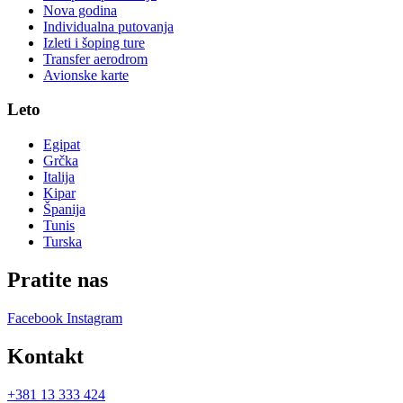
Nova godina
Individualna putovanja
Izleti i šoping ture
Transfer aerodrom
Avionske karte
Leto
Egipat
Grčka
Italija
Kipar
Španija
Tunis
Turska
Pratite nas
Facebook
Instagram
Kontakt
+381 13 333 424