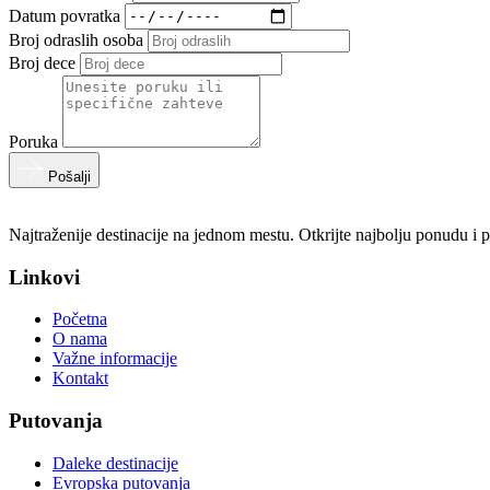
Datum povratka
Broj odraslih osoba
Broj dece
Poruka
Pošalji
Najtraženije destinacije na jednom mestu. Otkrijte najbolju ponudu i 
Linkovi
Početna
O nama
Važne informacije
Kontakt
Putovanja
Daleke destinacije
Evropska putovanja