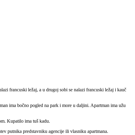
zi francuski ležaj, a u drugoj sobi se nalazi francuski ležaj i kauč
rtman ima bočno pogled na park i more u daljini. Apartman ima užu
om. Kupatilo ima tuš kadu.
htev putnika predstavniku agencije ili vlasniku apartmana.