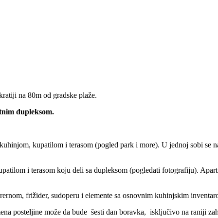
ratiji na 80m od gradske plaže.
tnim dupleksom.
uhinjom, kupatilom i terasom (pogled park i more). U jednoj sobi se nala
atilom i terasom koju deli sa dupleksom (pogledati fotografiju). Apa
rernom, frižider, sudoperu i elemente sa osnovnim kuhinjskim inventar
omena posteljine može da bude šesti dan boravka, isključivo na raniji za