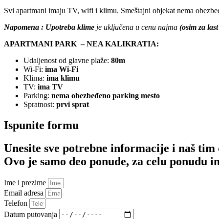
Svi apartmani imaju TV, wifi i klimu. Smeštajni objekat nema obezbe
Napomena : Upotreba klime
je uključena u cenu najma
(osim za las
APARTMANI PARK – NEA KALIKRATIA:
Udaljenost od glavne plaže:
80m
Wi-Fi:
ima Wi-Fi
Klima:
ima klimu
TV:
ima TV
Parking:
nema obezbeđeno parking mesto
Spratnost:
prvi sprat
Ispunite formu
Unesite sve potrebne informacije i naš tim 
Ovo je samo deo ponude, za celu ponudu inf
Ime i prezime
Email adresa
Telefon
Datum putovanja