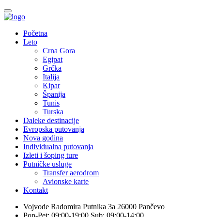
Početna
Leto
Crna Gora
Egipat
Grčka
Italija
Kipar
Španija
Tunis
Turska
Daleke destinacije
Evropska putovanja
Nova godina
Individualna putovanja
Izleti i šoping ture
Putničke usluge
Transfer aerodrom
Avionske karte
Kontakt
Vojvode Radomira Putnika 3a 26000 Pančevo
Pon-Pet: 09:00-19:00 Sub: 09:00-14:00