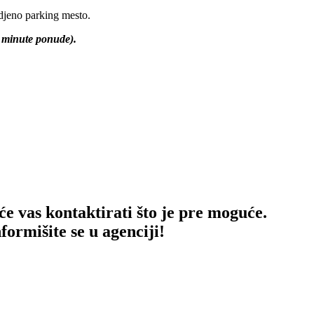
djeno parking mesto.
t minute ponude).
će vas kontaktirati što je pre moguće.
ormišite se u agenciji!