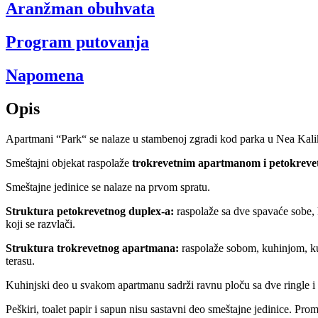
Aranžman obuhvata
Program putovanja
Napomena
Opis
Apartmani “Park“ se nalaze u stambenoj zgradi kod parka u Nea Kalik
Smeštajni objekat raspolaže
trokrevetnim apartmanom i petokreve
Smeštajne jedinice se nalaze na prvom spratu.
Struktura petokrevetnog duplex-a:
raspolaže sa dve spavaće sobe, k
koji se razvlači.
Struktura trokrevetnog apartmana:
raspolaže sobom, kuhinjom, kup
terasu.
Kuhinjski deo u svakom apartmanu sadrži ravnu ploču sa dve ringle i 
Peškiri, toalet papir i sapun nisu sastavni deo smeštajne jedinice. Pr