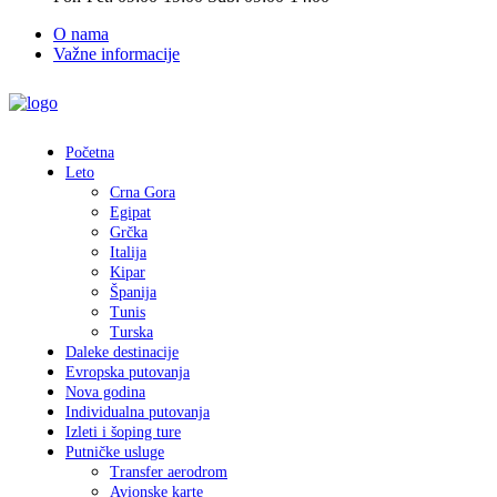
O nama
Važne informacije
Početna
Leto
Crna Gora
Egipat
Grčka
Italija
Kipar
Španija
Tunis
Turska
Daleke destinacije
Evropska putovanja
Nova godina
Individualna putovanja
Izleti i šoping ture
Putničke usluge
Transfer aerodrom
Avionske karte