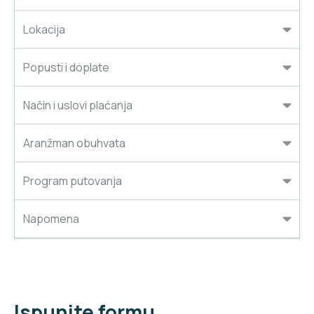
Lokacija
Popusti i doplate
Način i uslovi plaćanja
Aranžman obuhvata
Program putovanja
Napomena
Ispunite formu