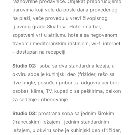
raznovrsne prodavnice. Objekat preporučujemo
parovima koji vole da posle dana provedenog
na plaži, veče provedu u vrevi živopisnog
glavnog grada Skiatosa. Hotel ima bar,
sopstveni vrt u atrijumu hotela sa negovanom
travom i mediteranskim rastinjem, wi-fi internet
– dostupan na recepciji.
Studio 02:
soba sa dva standardna ležaja, u
okviru sobe je kuhinjski deo (frižider, rešo sa
dve ringle, posuđe i pribor za odgovrajući broj
osoba), klima, TV, kupatilo sa peškirima, balkon
za sedenje i obedovanje.
Studio 03:
prostrana soba sa jednim širokim
(francuskim) ležajem i jednim standardnim
ležajem, u okviru sobe je kuhinjski deo (frižider,