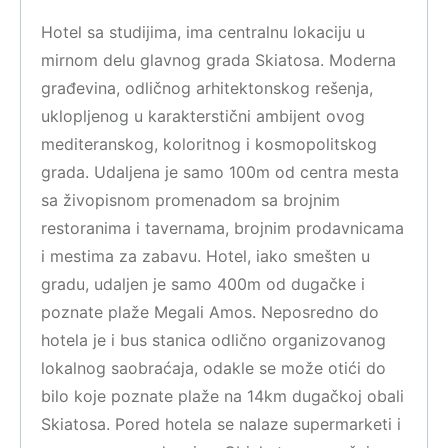
Hotel sa studijima, ima centralnu lokaciju u
mirnom delu glavnog grada Skiatosa. Moderna
građevina, odličnog arhitektonskog rešenja,
uklopljenog u karakterstični ambijent ovog
mediteranskog, koloritnog i kosmopolitskog
grada. Udaljena je samo 100m od centra mesta
sa živopisnom promenadom sa brojnim
restoranima i tavernama, brojnim prodavnicama
i mestima za zabavu. Hotel, iako smešten u
gradu, udaljen je samo 400m od dugačke i
poznate plaže Megali Amos. Neposredno do
hotela je i bus stanica odlično organizovanog
lokalnog saobraćaja, odakle se može otići do
bilo koje poznate plaže na 14km dugačkoj obali
Skiatosa. Pored hotela se nalaze supermarketi i