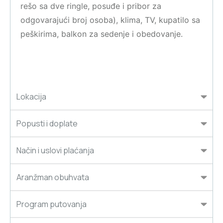
rešo sa dve ringle, posuđe i pribor za
odgovarajući broj osoba), klima, TV, kupatilo sa
peškirima, balkon za sedenje i obedovanje.
Lokacija
Popusti i doplate
Način i uslovi plaćanja
Aranžman obuhvata
Program putovanja