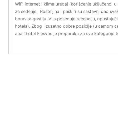
WiFi internet i klima uređaj (korišćenje uključeno 
za sedenje. Posteljina i peškiri su sastavni deo sv
boravka gostiju. Vila poseduje recepciju, opuštaju
hotela). Zbog izuzetno dobre pozicije (u camom c
aparthotel Flesvos je preporuka za sve kategorije tu