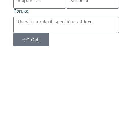
Poruka
Pošalji