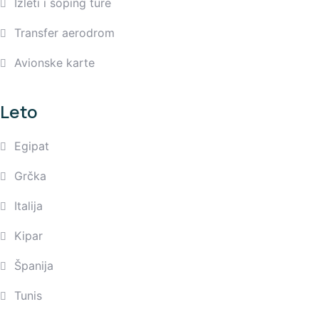
Izleti i šoping ture
Transfer aerodrom
Avionske karte
Leto
Egipat
Grčka
Italija
Kipar
Španija
Tunis