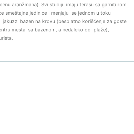
u cenu aranžmana). Svi studiji imaju terasu sa garniturom
ake smeštajne jedinice i menjaju se jednom u toku
ći jakuzzi bazen na krovu (besplatno korišćenje za goste
entru mesta, sa bazenom, a nedaleko od plaže),
rista.