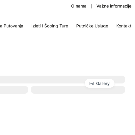
O nama
Važne informacije
na Putovanja
Izleti I Šoping Ture
Putničke Usluge
Kontakt
Gallery