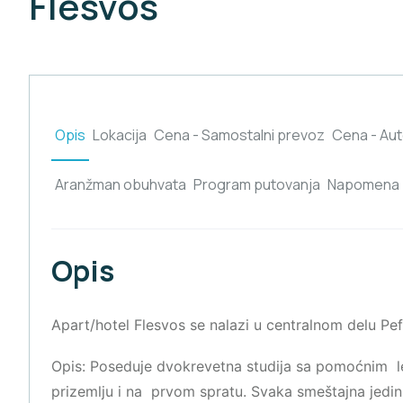
Flesvos
Opis
Lokacija
Cena - Samostalni prevoz
Cena - Au
Aranžman obuhvata
Program putovanja
Napomena
Opis
Apart/hotel Flesvos se nalazi u centralnom delu Pe
Opis: Poseduje dvokrevetna studija sa pomoćnim le
prizemlju i na prvom spratu. Svaka smeštajna jedini