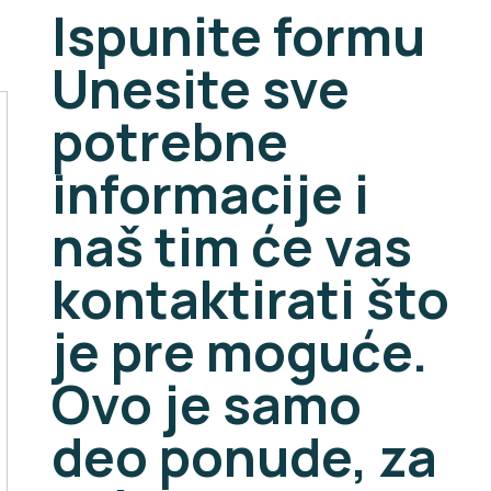
Ispunite formu
Unesite sve
potrebne
informacije i
naš tim će vas
kontaktirati što
je pre moguće.
Ovo je samo
deo ponude, za