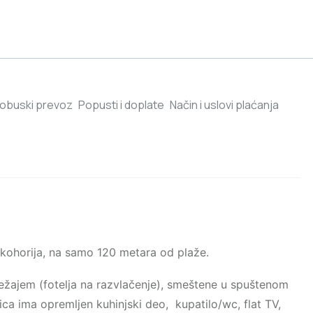
tobuski prevoz
Popusti i doplate
Način i uslovi plaćanja
fkohorija, na samo 120 metara od plaže.
žajem (fotelja na razvlačenje), smeštene u spuštenom
ca ima opremljen kuhinjski deo, kupatilo/wc, flat TV,