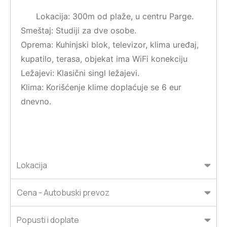
Lokacija: 300m od plaže, u centru Parge.
Smeštaj: Studiji za dve osobe.
Oprema: Kuhinjski blok, televizor, klima uređaj,
kupatilo, terasa, objekat ima WiFi konekciju
Ležajevi: Klasični singl ležajevi.
Klima: Korišćenje klime doplaćuje se 6 eur
dnevno.
Lokacija
Cena - Autobuski prevoz
Popusti i doplate