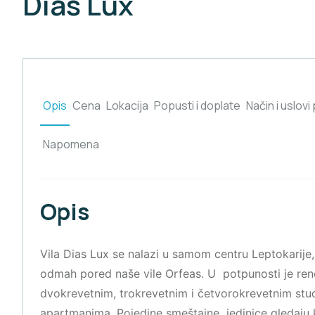
Dias Lux
Opis
Cena
Lokacija
Popusti i doplate
Način i uslovi
Napomena
Opis
Vila Dias Lux se nalazi u samom centru Leptokarije,
odmah pored naše vile Orfeas. U potpunosti je ren
dvokrevetnim, trokrevetnim i četvorokrevetnim stu
apartmanima. Pojedine smeštajne jedinice gledaju k