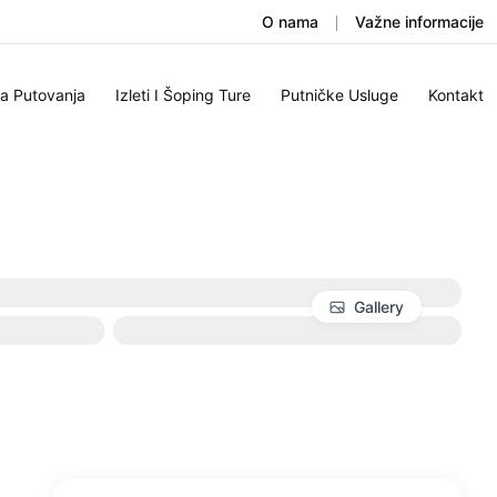
O nama
Važne informacije
na Putovanja
Izleti I Šoping Ture
Putničke Usluge
Kontakt
Gallery