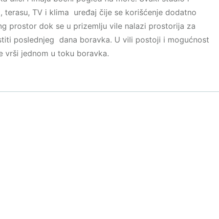
 terasu, TV i klima uređaj čije se korišćenje dodatno
g prostor dok se u prizemlju vile nalazi prostorija za
stiti poslednjeg dana boravka. U vili postoji i mogućnost
e vrši jednom u toku boravka.