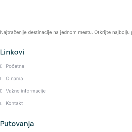
Najtraženije destinacije na jednom mestu. Otkrijte najbolj
Linkovi
Početna
O nama
Važne informacije
Kontakt
Putovanja