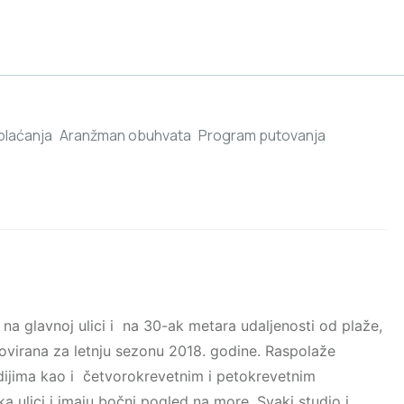
 plaćanja
Aranžman obuhvata
Program putovanja
 na glavnoj ulici i na 30-ak metara udaljenosti od plaže,
ovirana za letnju sezonu 2018. godine. Raspolaže
dijima kao i četvorokrevetnim i petokrevetnim
a ulici i imaju bočni pogled na more. Svaki studio i