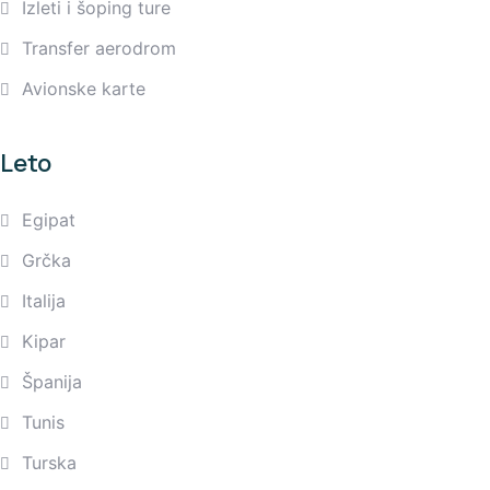
Izleti i šoping ture
Transfer aerodrom
Avionske karte
Leto
Egipat
Grčka
Italija
Kipar
Španija
Tunis
Turska