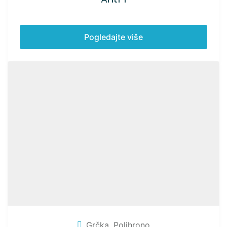
Pogledajte više
Grčka
,
Polihrono