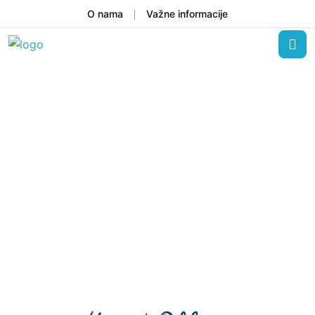
O nama
Važne informacije
Vaš svet, vaše putovanje
Polihrono