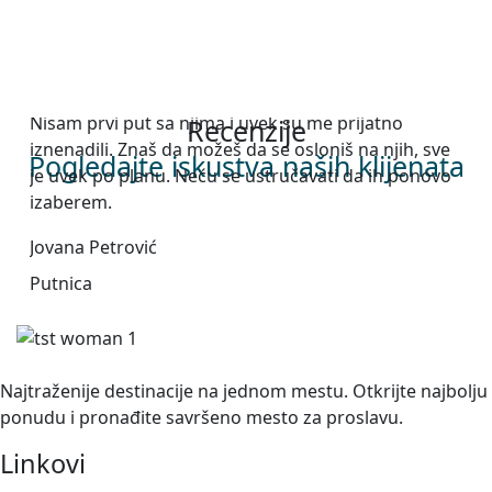
Nisam prvi put sa njima i uvek su me prijatno
Put
Recenzije
iznenadili. Znaš da možeš da se osloniš na njih, sve
kaž
Pogledajte iskustva naših klijenata
je uvek po planu. Neću se ustručavati da ih ponovo
Pom
izaberem.
Def
bud
Jovana Petrović
Mar
Putnica
Put
Najtraženije destinacije na jednom mestu. Otkrijte najbolju
ponudu i pronađite savršeno mesto za proslavu.
Linkovi