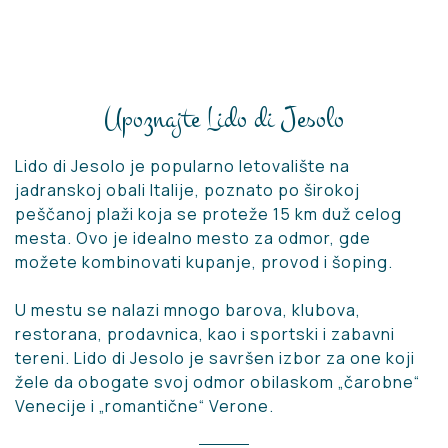
Upoznajte Lido di Jesolo
Lido di Jesolo je popularno letovalište na
jadranskoj obali Italije, poznato po širokoj
peščanoj plaži koja se proteže 15 km duž celog
mesta. Ovo je idealno mesto za odmor, gde
možete kombinovati kupanje, provod i šoping.
U mestu se nalazi mnogo barova, klubova,
restorana, prodavnica, kao i sportski i zabavni
tereni. Lido di Jesolo je savršen izbor za one koji
žele da obogate svoj odmor obilaskom „čarobne“
Venecije i „romantične“ Verone.