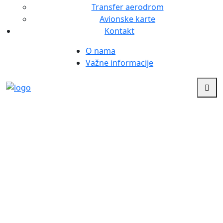
Transfer aerodrom
Avionske karte
Kontakt
O nama
Važne informacije
Vaš svet, vaše putovanje
Lido di Jesolo