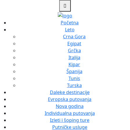
Početna
Leto
Crna Gora
Egipat
Grčka
Italija
Kipar
Španija
Tunis
Turska
Daleke destinacije
Evropska putovanja
Nova godina
Individualna putovanja
Izleti i šoping ture
Putničke usluge