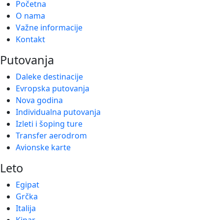
Početna
O nama
Važne informacije
Kontakt
Putovanja
Daleke destinacije
Evropska putovanja
Nova godina
Individualna putovanja
Izleti i šoping ture
Transfer aerodrom
Avionske karte
Leto
Egipat
Grčka
Italija